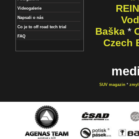
REIN
Videogalerie
Vod
Napsali o nás
Co je to off road tech trial
Baška
*
O
FAQ
Czech E
medi
SUV magazin
*
zmyl