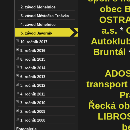
obec B
2. závod Mohelnice
3. závod Městečko Trnávka
OSTRA
4. závod Mohelnice
a.s.
*
5. závod Javorník
Autoklub
10. ročník 2017
Bruntál
9. ročník 2016
8. ročník 2015
7. ročník 2014
ADOS 
6. ročník 2013
transport
5. ročník 2012
Pr
4. ročník 2011
Řecká ob
3. ročník 2010
2. ročník 2009
LIBROS
1. ročník 2008
b
Fotogalerie