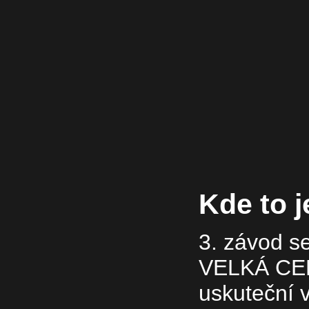
Kde to j
3. závod 
VELKÁ CEN
uskuteční v