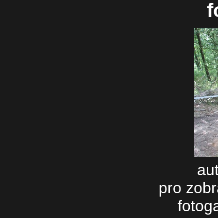
f
au
pro zobr
fotog