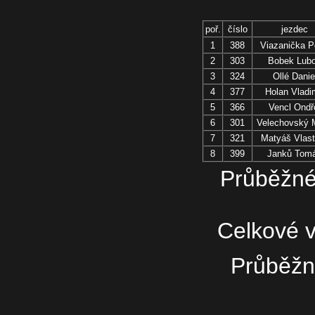
poř.
číslo
jezdec
1
388
Viazanička P
2
303
Bobek Lub
3
324
Ollé Danie
4
377
Holan Vladi
5
366
Vencl Ondř
6
301
Velechovský M
7
321
Matyáš Vlast
8
399
Janků Tom
Průběžné
Celkové 
Průběžn