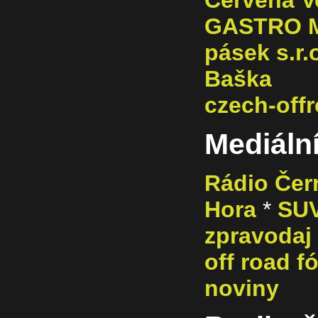
Červená V
GASTRO MA
pásek s.r.
Baška
czech-offr
Mediální
Rádio Čer
Hora
*
SU
zpravodaj
off road f
noviny