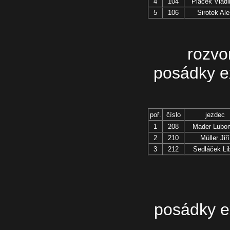
4
104
Plaček Vladi
5
106
Sirotek Ale
rozv
posádky ex
poř.
číslo
jezdec
1
208
Mader Lubo
2
210
Müller Jiří
3
212
Sedláček Li
posádky ex