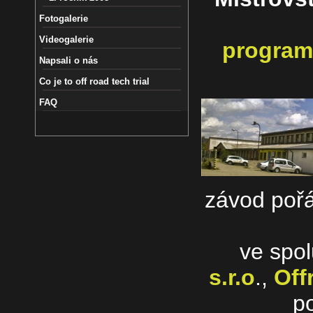
Fotogalerie
Videogalerie
program
Napsali o nás
Co je to off road tech trial
FAQ
závod poř
ve spol
s.r.o
.,
Off
p