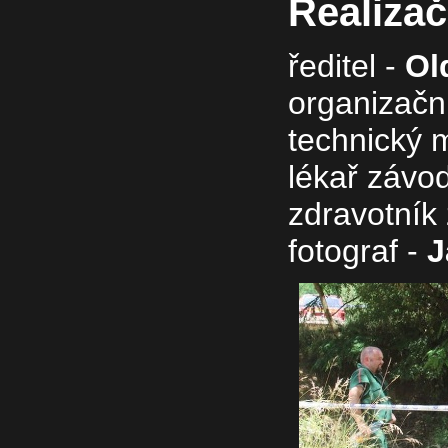
Realizač
ředitel -
Ol
organizačn
technický 
lékař závo
zdravotník
fotograf -
J