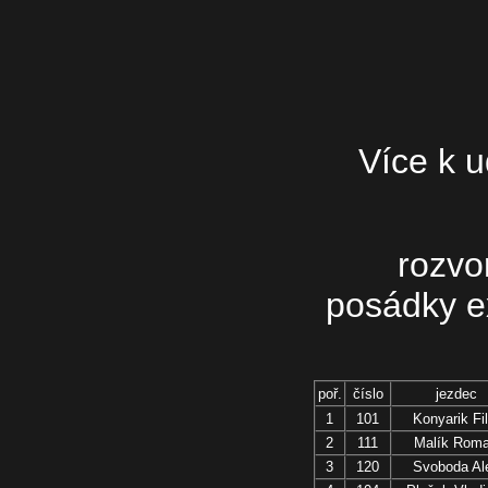
Více k 
rozv
posádky ex
poř.
číslo
jezdec
1
101
Konyarik Fil
2
111
Malík Rom
3
120
Svoboda Al